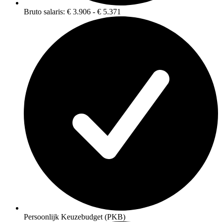
Bruto salaris: € 3.906 - € 5.371
Persoonlijk Keuzebudget (PKB)