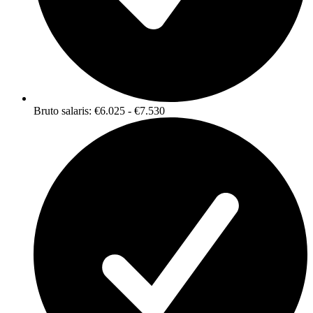
Bruto salaris: €6.025 - €7.530