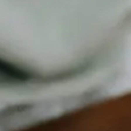
Nieuws
Scha
Zakelijk
Private Insurance
Tussenpersonen
Over ons