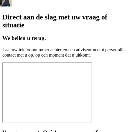
Direct aan de slag met uw vraag of
situatie
We bellen u terug.
Laat uw telefoonnummer achter en een adviseur neemt persoonlijk
contact met u op, op een moment dat u uitkomt.​​​​‌ ‍ ​‍​‍‌‍ ‌ ​‍‌‍‍‌‌‍‌ ‌‍‍‌‌‍ ‍​‍​‍​ ‍‍​‍​‍‌ ​ ‌‍​‌‌‍ ‍‌‍‍‌‌ ‌​‌ ‍‌​‍ ‍‌‍‍‌‌‍ ​‍​‍​‍ ​​‍​‍‌‍‍​‌ ​‍‌‍‌‌‌‍‌‍​‍​‍​ ‍‍​‍​‍‌‍‍​‌ ‌​‌ ‌​‌ ​​‌ ​ ​ ‍‍​‍ ​‍ ‌‍​ ‌‍ ​‌‍​‌‌‍‌‌‌ ​‍‌‍‌‌‌‍ ‍​‍ ‍‌ ‌‍‌‍‌‌‌ ​‍‌‍​ ‌‍‌‌‌‍ ​​‍ ‍‌‍​‌‌ ​​‌ ​​​‍ ‌ ​ ‌ ‌​‌ ‌‌‌‍‌​‌‍‍‌‌‍ ​‍ ‌‍‍‌‌‍ ‍‌ ‌​‌‍‌‌‌‍ ‍‌ ‌​​‍ ‌‍‌‌‌‍‌​‌‍‍‌‌ ‌​​‍ ‌‍ ‌‌‍ ‌‍‌​‌‍‌‌​ ‌‌ ​​‌ ​‍‌‍‌‌‌ ​ ‌‍‌‌‌‍ ‍‌ ‌​‌‍​‌‌ ‌​‌‍‍‌‌‍ ‌‍ ‍​ ‍ ‌‍‍‌‌‍‌​​ ‌‌‍‌​‌‍‌‍‌‍‌‌‌‍​‍​ ​​​ ‌‌‌‍‌​​ ‌​​‍ ‌​ ​​​ ​‍​ ‌​‌‍​‌​‍ ‌​ ‌​​ ​​​ ​‌​ ‍​​‍ ‌‌‍​‍‌‍‌‌‌‍‌‌​ ‌​​‍ ‌​ ‌​​ ​‍​ ​‌​ ​‍​ ‌​​ ‍‌‌‍​‍​ ‍​​ ​‌​ ‌‌‌‍​‍​ ​‌​ ‍ ‌ ‌​‌ ‍‌‌ ​​‌‍‌‌​ ‌‌ ​​‌‍​‌‌‍‌ ‌‍‌‌​ ‍ ‌ ​​‌‍​‌‌ ‌​‌‍‍​​ ‌‌‍​ ‌‍ ‌‍ ‍‌ ‌​‌‍‌‌‌‍ ‍‌ ‌​​‍‌‌​ ‌‌‌​​‍‌‌ ‌‍‍ ‌‍‌‌‌ ‍‌​‍‌‌​ ​ ‌​‌​​‍‌‌​ ​ ‌​‌​​‍‌‌​ ​‍​ ​‍‌‍​‍​ ‍‌​ ‌ ‌‍​‌‌‍​‍‌‍​‍‌‍‌‌‌‍​‌​ ​‌​ ‌‌‌‍‌‍​ ‍​​‍‌‌​ ​‍​ ​‍​‍‌‌​ ‌‌‌​‌​​‍ ‍‌‍​‍‌‍ ​‌‍ ‌‍​ ‌‍‍ ‌ ​ ​‍‌‌​ ‌‌‌​​‍‌‌ ‌‍‍ ‌‍‌‌‌ ‍‌​‍‌‌​ ​ ‌​‌​​‍‌‌​ ​ ‌​‌​​‍‌‌​ ​‍​ ​‍‌‍​‌​ ‍​‌‍​‌​ ‍​‌‍‌‌‌‍‌​‌‍​‌​ ‌‌‌‍​ ​ ‌‍​ ‌‍​ ‌‍​‍‌‌​ ​‍​ ​‍​‍‌‌​ ‌‌‌​‌​​‍ ‍‌ ‌​‌‍‌‌‌ ‍​‌ ‌​​ ‌‍​‍‌‍​‌‌ ​ ‌‍‌‌‌‌‌‌‌ ​‍‌‍ ​​ ‌‌‍‍​‌ ‌​‌ ‌​‌ ​​‌ ​ ​‍‌‌​ ​ ‌​​‌​‍‌‌​ ​‍‌​‌‍​‍‌‌​ ​‍‌​‌‍‌‍​ ‌‍ ​‌‍​‌‌‍‌‌‌ ​‍‌‍‌‌‌‍ ‍​‍ ‍‌ ‌‍‌‍‌‌‌ ​‍‌‍​ ‌‍‌‌‌‍ ​​‍ ‍‌‍​‌‌ ​​‌ ​​​‍‌‌​ ​‍‌​‌‍‌ ​ ‌ ‌​‌ ‌‌‌‍‌​‌‍‍‌‌‍ ​‍‌‍‌‍‍‌‌‍‌​​ ‌‌‍‌​‌‍‌‍‌‍‌‌‌‍​‍​ ​​​ ‌‌‌‍‌​​ ‌​​‍ ‌​ ​​​ ​‍​ ‌​‌‍​‌​‍ ‌​ ‌​​ ​​​ ​‌​ ‍​​‍ ‌‌‍​‍‌‍‌‌‌‍‌‌​ ‌​​‍ ‌​ ‌​​ ​‍​ ​‌​ ​‍​ ‌​​ ‍‌‌‍​‍​ ‍​​ ​‌​ ‌‌‌‍​‍​ ​‌​‍‌‍‌ ‌​‌ ‍‌‌ ​​‌‍‌‌​ ‌‌ ​​‌‍​‌‌‍‌ ‌‍‌‌​‍‌‍‌ ​​‌‍​‌‌ ‌​‌‍‍​​ ‌‌‍​ ‌‍ ‌‍ ‍‌ ‌​‌‍‌‌‌‍ ‍‌ ‌​​‍‌‌​ ‌‌‌​​‍‌‌ ‌‍‍ ‌‍‌‌‌ ‍‌​‍‌‌​ ​ ‌​‌​​‍‌‌​ ​ ‌​‌​​‍‌‌​ ​‍​ ​‍‌‍​‍​ ‍‌​ ‌ ‌‍​‌‌‍​‍‌‍​‍‌‍‌‌‌‍​‌​ ​‌​ ‌‌‌‍‌‍​ ‍​​‍‌‌​ ​‍​ ​‍​‍‌‌​ ‌‌‌​‌​​‍ ‍‌‍​‍‌‍ ​‌‍ ‌‍​ ‌‍‍ ‌ ​ ​‍‌‌​ ‌‌‌​​‍‌‌ ‌‍‍ ‌‍‌‌‌ ‍‌​‍‌‌​ ​ ‌​‌​​‍‌‌​ ​ ‌​‌​​‍‌‌​ ​‍​ ​‍‌‍​‌​ ‍​‌‍​‌​ ‍​‌‍‌‌‌‍‌​‌‍​‌​ ‌‌‌‍​ ​ ‌‍​ ‌‍​ ‌‍​‍‌‌​ ​‍​ ​‍​‍‌‌​ ‌‌‌​‌​​‍ ‍‌ ‌​‌‍‌‌‌ ‍​‌ ‌​​‍‌‍‌ ​​‌‍‌‌‌ ​‍‌ ​ ‌ ​​‌‍‌‌‌‍​ ‌ ‌​‌‍‍‌‌ ‌‍‌‍‌‌​ ‌‌ ​​‌ ‌‌‌‍​‍‌‍ ​‌‍‍‌‌ ​ ‌‍‍​‌‍‌‌‌‍‌​​‍​‍‌ ‌